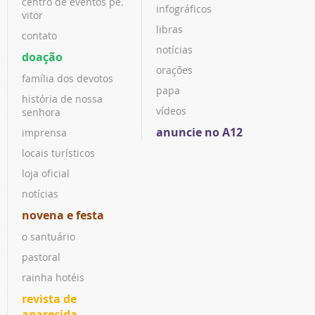
centro de eventos pe.
infográficos
vitor
libras
contato
notícias
doação
orações
família dos devotos
papa
história de nossa
vídeos
senhora
anuncie no A12
imprensa
locais turísticos
loja oficial
notícias
novena e festa
o santuário
pastoral
rainha hotéis
revista de
aparecida