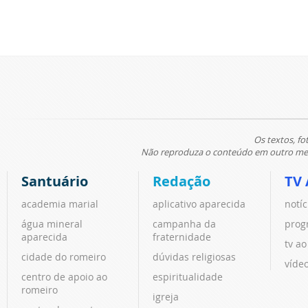
Os textos, fo
Não reproduza o conteúdo em outro meio
Santuário
Redação
TV 
academia marial
aplicativo aparecida
notíc
água mineral
campanha da
prog
aparecida
fraternidade
tv ao
cidade do romeiro
dúvidas religiosas
víde
centro de apoio ao
espiritualidade
romeiro
igreja