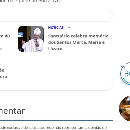
ade da equipe do Portal A12.
NOTÍCIAS
a 40
Santuário celebra memória
dos Santos Marta, Maria e
a
Lázaro
ão
será
mentar
dade exclusiva de seus autores e não representam a opinião do