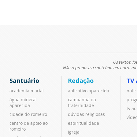
Os textos, fo
Não reproduza o conteúdo em outro meio
Santuário
Redação
TV 
academia marial
aplicativo aparecida
notíc
água mineral
campanha da
prog
aparecida
fraternidade
tv ao
cidade do romeiro
dúvidas religiosas
víde
centro de apoio ao
espiritualidade
romeiro
igreja