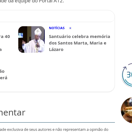
ade da equipe do Portal A12.
NOTÍCIAS
a 40
Santuário celebra memória
dos Santos Marta, Maria e
a
Lázaro
ão
será
mentar
dade exclusiva de seus autores e não representam a opinião do