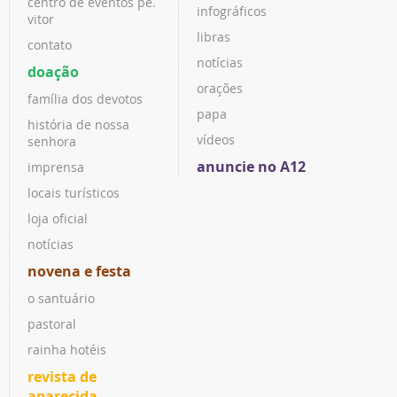
centro de eventos pe.
infográficos
vitor
libras
contato
notícias
doação
orações
família dos devotos
papa
história de nossa
vídeos
senhora
anuncie no A12
imprensa
locais turísticos
loja oficial
notícias
novena e festa
o santuário
pastoral
rainha hotéis
revista de
aparecida