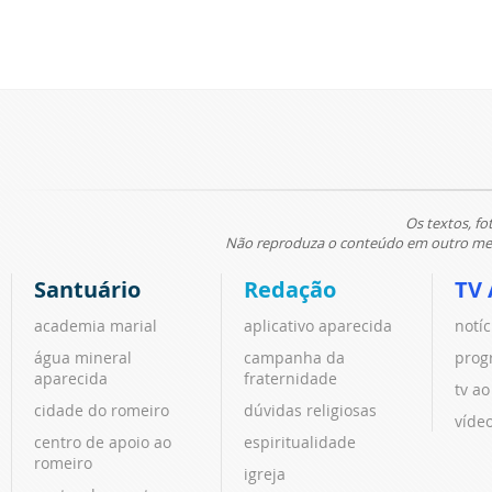
Os textos, fo
Não reproduza o conteúdo em outro meio
Santuário
Redação
TV 
academia marial
aplicativo aparecida
notíc
água mineral
campanha da
prog
aparecida
fraternidade
tv ao
cidade do romeiro
dúvidas religiosas
víde
centro de apoio ao
espiritualidade
romeiro
igreja