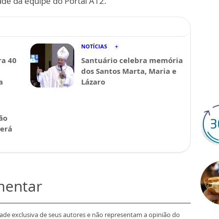
ade da equipe do Portal A12.
NOTÍCIAS
a 40
Santuário celebra memória
dos Santos Marta, Maria e
a
Lázaro
ão
será
mentar
dade exclusiva de seus autores e não representam a opinião do