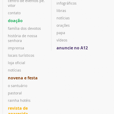
centro de eventos pe.
infográficos
vitor
libras
contato
notícias
doação
orações
família dos devotos
papa
história de nossa
vídeos
senhora
anuncie no A12
imprensa
locais turísticos
loja oficial
notícias
novena e festa
o santuário
pastoral
rainha hotéis
revista de
aparecida