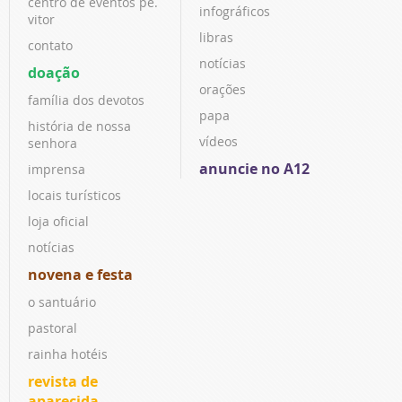
centro de eventos pe.
infográficos
vitor
libras
contato
notícias
doação
orações
família dos devotos
papa
história de nossa
vídeos
senhora
anuncie no A12
imprensa
locais turísticos
loja oficial
notícias
novena e festa
o santuário
pastoral
rainha hotéis
revista de
aparecida