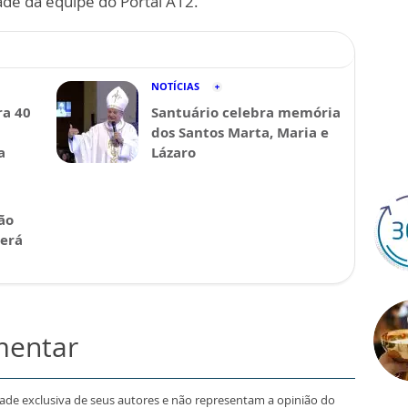
ade da equipe do Portal A12.
NOTÍCIAS
a 40
Santuário celebra memória
dos Santos Marta, Maria e
a
Lázaro
ão
será
mentar
dade exclusiva de seus autores e não representam a opinião do