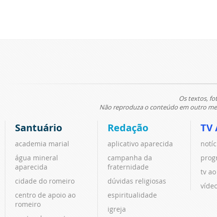
Os textos, fo
Não reproduza o conteúdo em outro meio
Santuário
Redação
TV 
academia marial
aplicativo aparecida
notíc
água mineral
campanha da
prog
aparecida
fraternidade
tv ao
cidade do romeiro
dúvidas religiosas
víde
centro de apoio ao
espiritualidade
romeiro
igreja