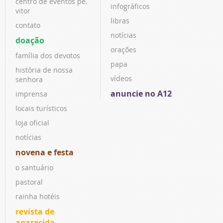
centro de eventos pe.
infográficos
vitor
libras
contato
notícias
doação
orações
família dos devotos
papa
história de nossa
vídeos
senhora
anuncie no A12
imprensa
locais turísticos
loja oficial
notícias
novena e festa
o santuário
pastoral
rainha hotéis
revista de
aparecida