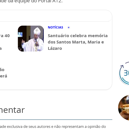
ade da equipe do Portal A12.
NOTÍCIAS
a 40
Santuário celebra memória
dos Santos Marta, Maria e
a
Lázaro
ão
será
mentar
dade exclusiva de seus autores e não representam a opinião do