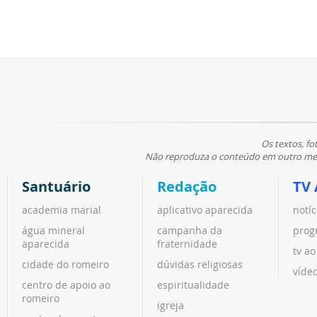
Os textos, fo
Não reproduza o conteúdo em outro meio
Santuário
Redação
TV 
academia marial
aplicativo aparecida
notíc
água mineral
campanha da
prog
aparecida
fraternidade
tv ao
cidade do romeiro
dúvidas religiosas
víde
centro de apoio ao
espiritualidade
romeiro
igreja