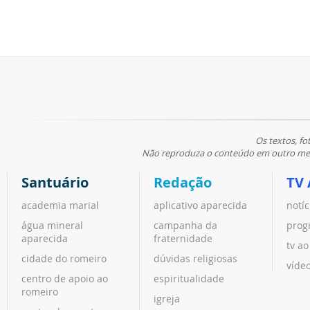
Os textos, fo
Não reproduza o conteúdo em outro meio
Santuário
Redação
TV 
academia marial
aplicativo aparecida
notíc
água mineral
campanha da
prog
aparecida
fraternidade
tv ao
cidade do romeiro
dúvidas religiosas
víde
centro de apoio ao
espiritualidade
romeiro
igreja