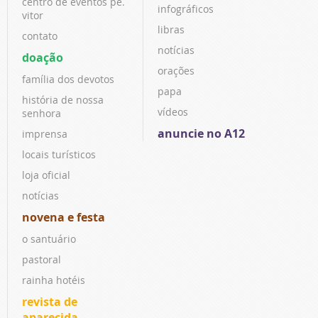
centro de eventos pe.
infográficos
vitor
libras
contato
notícias
doação
orações
família dos devotos
papa
história de nossa
vídeos
senhora
anuncie no A12
imprensa
locais turísticos
loja oficial
notícias
novena e festa
o santuário
pastoral
rainha hotéis
revista de
aparecida