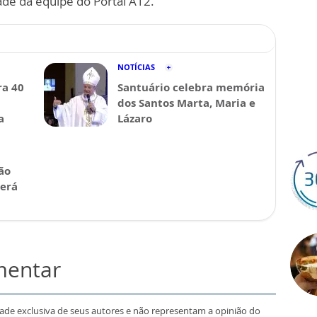
ade da equipe do Portal A12.
NOTÍCIAS
a 40
Santuário celebra memória
dos Santos Marta, Maria e
a
Lázaro
ão
será
mentar
dade exclusiva de seus autores e não representam a opinião do