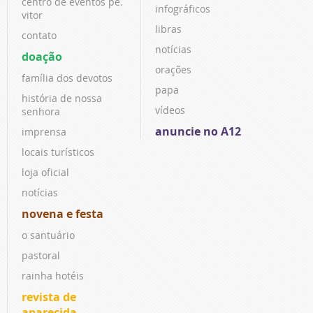
centro de eventos pe.
infográficos
vitor
libras
contato
notícias
doação
orações
família dos devotos
papa
história de nossa
vídeos
senhora
anuncie no A12
imprensa
locais turísticos
loja oficial
notícias
novena e festa
o santuário
pastoral
rainha hotéis
revista de
aparecida