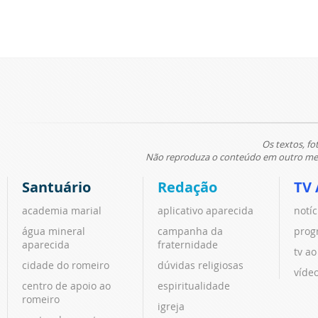
Os textos, fo
Não reproduza o conteúdo em outro meio
Santuário
Redação
TV 
academia marial
aplicativo aparecida
notíc
água mineral
campanha da
prog
aparecida
fraternidade
tv ao
cidade do romeiro
dúvidas religiosas
víde
centro de apoio ao
espiritualidade
romeiro
igreja