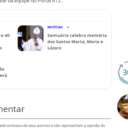
ade da equipe do Portal A12.
NOTÍCIAS
a 40
Santuário celebra memória
dos Santos Marta, Maria e
a
Lázaro
ão
será
mentar
dade exclusiva de seus autores e não representam a opinião do