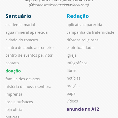
(faleconosco@santuarionacional.com).
Santuário
Redação
academia marial
aplicativo aparecida
água mineral aparecida
campanha da fraternidade
cidade do romeiro
dúvidas religiosas
centro de apoio ao romeiro
espiritualidade
centro de eventos pe. vitor
igreja
contato
infográficos
doação
libras
notícias
família dos devotos
orações
história de nossa senhora
papa
imprensa
vídeos
locais turísticos
anuncie no A12
loja oficial
notícias