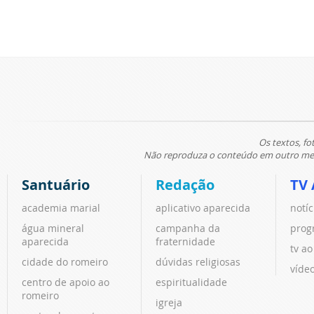
Os textos, fo
Não reproduza o conteúdo em outro meio
Santuário
Redação
TV 
academia marial
aplicativo aparecida
notíc
água mineral
campanha da
prog
aparecida
fraternidade
tv ao
cidade do romeiro
dúvidas religiosas
víde
centro de apoio ao
espiritualidade
romeiro
igreja