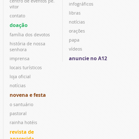
centro de eventos pe.
infográficos
vitor
libras
contato
notícias
doação
orações
família dos devotos
papa
história de nossa
vídeos
senhora
anuncie no A12
imprensa
locais turísticos
loja oficial
notícias
novena e festa
o santuário
pastoral
rainha hotéis
revista de
aparecida