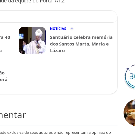
ade da equipe do Portal A12.
NOTÍCIAS
a 40
Santuário celebra memória
dos Santos Marta, Maria e
a
Lázaro
ão
será
mentar
dade exclusiva de seus autores e não representam a opinião do