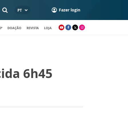
Fazer login
PT
0º
DOAÇÃO
REVISTA
LOJA
cida 6h45