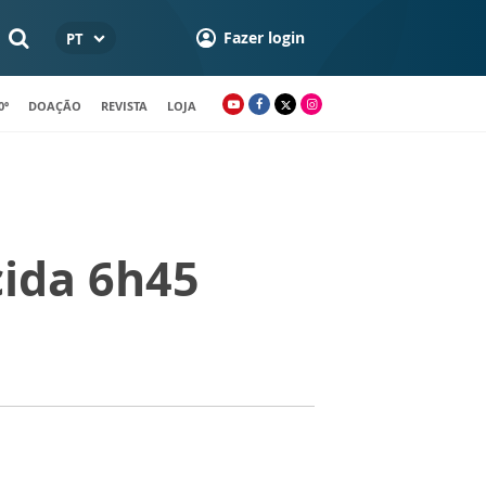
Fazer login
PT
0º
DOAÇÃO
REVISTA
LOJA
cida 6h45