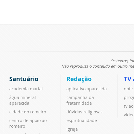
Os textos, fo
Não reproduza o conteúdo em outro meio
Santuário
Redação
TV 
academia marial
aplicativo aparecida
notíc
água mineral
campanha da
prog
aparecida
fraternidade
tv ao
cidade do romeiro
dúvidas religiosas
víde
centro de apoio ao
espiritualidade
romeiro
igreja