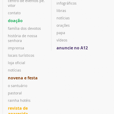
centro de eventos pe.
infográficos
vitor
libras
contato
notícias
doação
orações
família dos devotos
papa
história de nossa
vídeos
senhora
anuncie no A12
imprensa
locais turísticos
loja oficial
notícias
novena e festa
o santuário
pastoral
rainha hotéis
revista de
aparecida