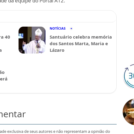
ade da equipe do Portal A12.
NOTÍCIAS
a 40
Santuário celebra memória
dos Santos Marta, Maria e
a
Lázaro
ão
será
mentar
dade exclusiva de seus autores e não representam a opinião do