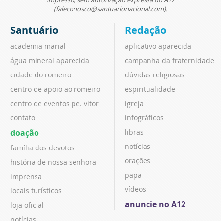
(faleconosco@santuarionacional.com).
Santuário
Redação
academia marial
aplicativo aparecida
água mineral aparecida
campanha da fraternidade
cidade do romeiro
dúvidas religiosas
centro de apoio ao romeiro
espiritualidade
centro de eventos pe. vitor
igreja
contato
infográficos
doação
libras
notícias
família dos devotos
orações
história de nossa senhora
papa
imprensa
vídeos
locais turísticos
anuncie no A12
loja oficial
notícias