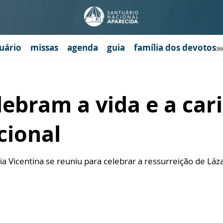
uário
missas
agenda
guia
família dos devotos
36
lebram a vida e a car
cional
 Vicentina se reuniu para celebrar a ressurreição de Láza