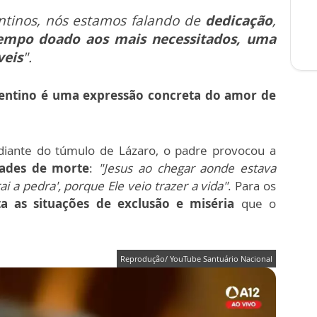
ntinos, nós estamos falando de
dedicação
,
empo doado aos mais necessitados, uma
veis
".
entino é uma expressão concreta do amor de
diante do túmulo de Lázaro, o padre provocou a
dades de morte
:
"Jesus ao chegar aonde estava
ai a pedra', porque Ele veio trazer a vida"
. Para os
ta as situações de exclusão e miséria
que o
Reprodução/ YouTube Santuário Nacional