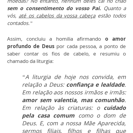
moedas? No entanto, nenhum deles cai no chão
sem o consentimento do vosso Pai.
Quanto a
vós,
até os cabelos da vossa cabeça
estão todos
contados.”
Assim, concluiu a homilia afirmando
o amor
profundo de Deus
por cada pessoa, a ponto de
saber contar os fios de cabelo, e resumiu o
chamado da liturgia:
“A liturgia de hoje nos convida, em
relação a Deus:
confiança e lealdade
.
Em relação aos nossos irmãos e irmãs:
amor sem valentia, mas comunhão
.
Em relação às criaturas: o
cuidado
pela casa comum
como o dom de
Deus. E, com a nossa Mãe Aparecida,
sermos filiais, filhos e filhas que