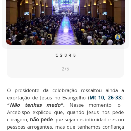
1
2
3
4
5
2
/5
O presidente da celebração ressaltou ainda a
exortação de Jesus no Evangelho (
Mt 10, 26-33
):
“Não tenhas medo”.
Nesse momento, o
Arcebispo explicou que, quando Jesus nos pede
coragem,
não pede
que sejamos intimidadores ou
pessoas arrogantes, mas que tenhamos confiança