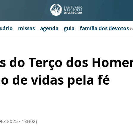
uário
missas
agenda
guia
família dos devotos
36
is do Terço dos Home
 de vidas pela fé
DEZ 2025 - 18H02)