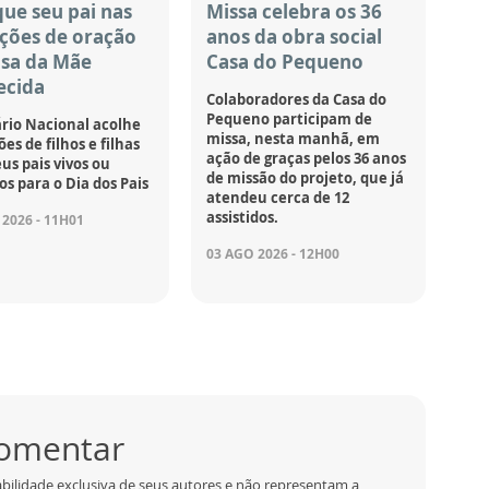
ue seu pai nas
Missa celebra os 36
ções de oração
anos da obra social
asa da Mãe
Casa do Pequeno
ecida
Colaboradores da Casa do
Pequeno participam de
rio Nacional acolhe
missa, nesta manhã, em
es de filhos e filhas
ação de graças pelos 36 anos
us pais vivos ou
de missão do projeto, que já
os para o Dia dos Pais
atendeu cerca de 12
assistidos.
2026 - 11H01
03 AGO 2026 - 12H00
comentar
bilidade exclusiva de seus autores e não representam a