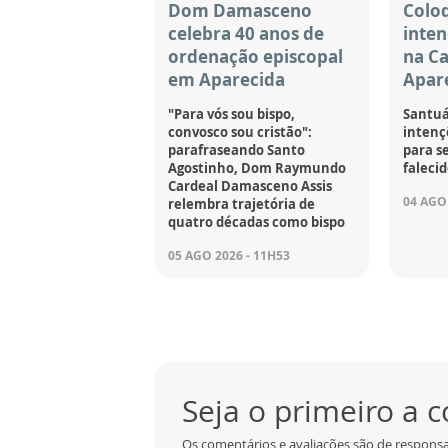
Dom Damasceno
Coloq
celebra 40 anos de
inten
ordenação episcopal
na C
em Aparecida
Apar
"Para vós sou bispo,
Santuá
convosco sou cristão":
intençõ
parafraseando Santo
para se
Agostinho, Dom Raymundo
falecid
Cardeal Damasceno Assis
04 AGO 
relembra trajetória de
quatro décadas como bispo
05 AGO 2026 - 11H53
Seja o primeiro a 
Os comentários e avaliações são de responsa