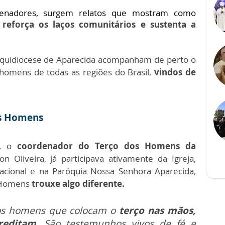
rdenadores, surgem relatos que mostram como
reforça os laços comunitários e sustenta a
rquidiocese de Aparecida acompanham de perto o
homens de todas as regiões do Brasil,
vindos de
os Homens
o, o
coordenador do Terço dos Homens da
on Oliveira, já participava ativamente da Igreja,
acional e na Paróquia Nossa Senhora Aparecida,
s Homens
trouxe algo diferente.
os homens que colocam o
terço nas mãos,
reditam
. São testemunhos vivos de fé e