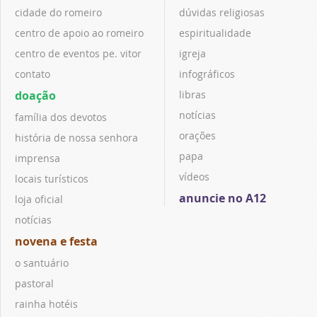
cidade do romeiro
dúvidas religiosas
centro de apoio ao romeiro
espiritualidade
centro de eventos pe. vitor
igreja
contato
infográficos
doação
libras
notícias
família dos devotos
orações
história de nossa senhora
papa
imprensa
vídeos
locais turísticos
anuncie no A12
loja oficial
notícias
novena e festa
o santuário
pastoral
rainha hotéis