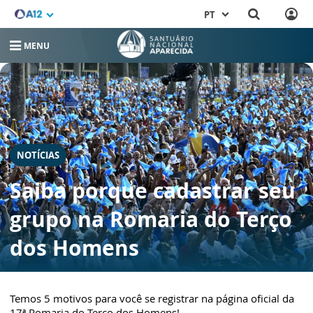
PT
MENU
NOTÍCIAS
Saiba porque cadastrar seu
grupo na Romaria do Terço
dos Homens
Temos 5 motivos para você se registrar na página oficial da
17ª Romaria do Terço dos Homens!