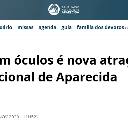
uário
missas
agenda
guia
família dos devotos
36
m óculos é nova atra
cional de Aparecida
 NOV 2020 - 11H52)