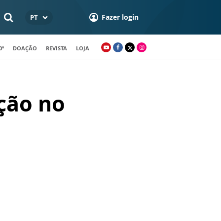
Fazer login
PT
0º
DOAÇÃO
REVISTA
LOJA
ção no