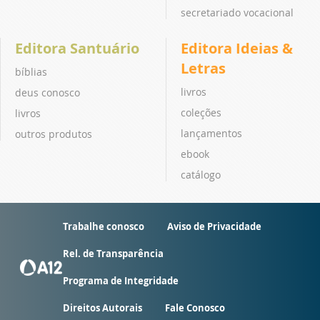
secretariado vocacional
Editora Santuário
Editora Ideias &
Letras
bíblias
livros
deus conosco
coleções
livros
lançamentos
outros produtos
ebook
catálogo
Trabalhe conosco
Aviso de Privacidade
Rel. de Transparência
Programa de Integridade
Direitos Autorais
Fale Conosco