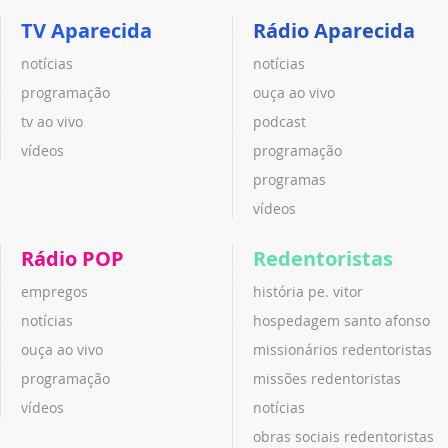
TV Aparecida
Rádio Aparecida
notícias
notícias
programação
ouça ao vivo
tv ao vivo
podcast
vídeos
programação
programas
vídeos
Rádio POP
Redentoristas
empregos
história pe. vitor
notícias
hospedagem santo afonso
ouça ao vivo
missionários redentoristas
programação
missões redentoristas
vídeos
notícias
obras sociais redentoristas