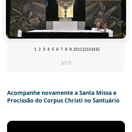
1
2
3
4
5
6
7
8
9
10
11
12
13
14
15
3
/15
Acompanhe novamente a Santa Missa e
Procissão do Corpus Christi no Santuário