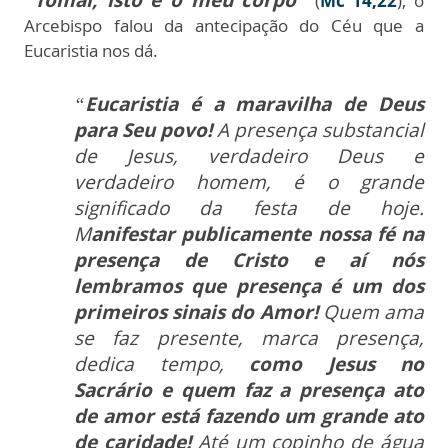
“Tomai, isto é o meu corpo”
(
Mc 14,22
), o
Arcebispo falou da antecipação do Céu que a
Eucaristia nos dá.
“
Eucaristia é a maravilha de Deus
para Seu povo!
A presença substancial
de Jesus, verdadeiro Deus e
verdadeiro homem, é o grande
significado da festa de hoje.
M
anifestar publicamente nossa fé na
presença de Cristo e aí nós
lembramos que presença é um dos
primeiros sinais do Amor!
Quem ama
se faz presente, marca presença,
dedica tempo,
como Jesus no
Sacrário e quem faz a presença ato
de amor está fazendo um grande ato
de caridade!
Até um copinho de água