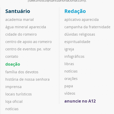
(faleconosco@santuarionacional.com).
Santuário
Redação
academia marial
aplicativo aparecida
água mineral aparecida
campanha da fraternidade
cidade do romeiro
dúvidas religiosas
centro de apoio ao romeiro
espiritualidade
centro de eventos pe. vitor
igreja
contato
infográficos
doação
libras
notícias
família dos devotos
orações
história de nossa senhora
papa
imprensa
vídeos
locais turísticos
anuncie no A12
loja oficial
notícias