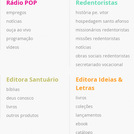
Rádio POP
Redentoristas
empregos
história pe. vitor
notícias
hospedagem santo afonso
ouça ao vivo
missionários redentoristas
programação
missões redentoristas
vídeos
notícias
obras sociais redentoristas
secretariado vocacional
Editora Santuário
Editora Ideias &
Letras
bíblias
livros
deus conosco
coleções
livros
lançamentos
outros produtos
ebook
catálogo