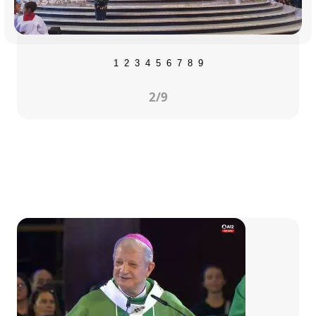
1
2
3
4
5
6
7
8
9
2
/9