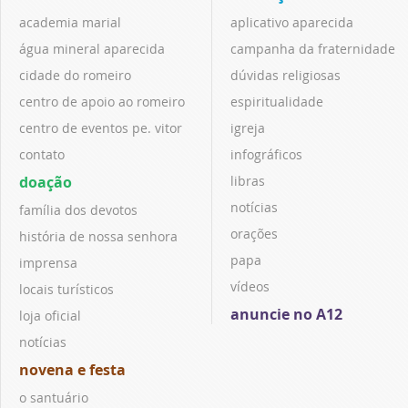
academia marial
aplicativo aparecida
água mineral aparecida
campanha da fraternidade
cidade do romeiro
dúvidas religiosas
centro de apoio ao romeiro
espiritualidade
centro de eventos pe. vitor
igreja
contato
infográficos
doação
libras
notícias
família dos devotos
orações
história de nossa senhora
papa
imprensa
vídeos
locais turísticos
anuncie no A12
loja oficial
notícias
novena e festa
o santuário