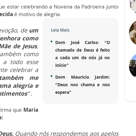
ue estar celebrando a Novena da Padroeira junto
ecida
é motivo de alegria.
evoção, de
um
Leia Mais
Senhora como
Dom José Carlos: “O
 Mãe de Jesus
,
chamado de Deus é feito
 também como
a cada um de nós já no
 a todo esse
início”
te celebrar a
também me
Dom Mauricio Jardim:
ma alegria e
"Deus nos chama e nos
espera”
ntimentos
”.
afirma que
Maria
a:
Deus.
Quando nós respondemos aos apelos