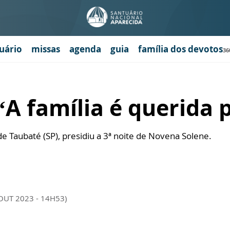
uário
missas
agenda
guia
família dos devotos
36
A família é querida 
de Taubaté (SP), presidiu a 3ª noite de Novena Solene.
 OUT 2023 - 14H53)