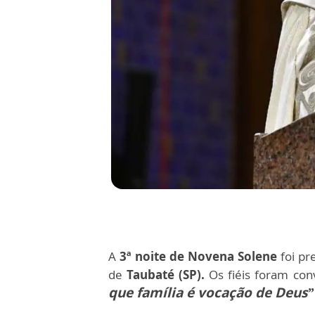
A
3ª noite de Novena Solene
foi pr
de
Taubaté (SP).
Os fiéis foram con
que família é vocação de Deus”