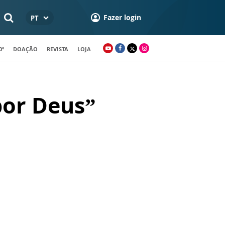
Fazer login
PT
0º
DOAÇÃO
REVISTA
LOJA
por Deus”