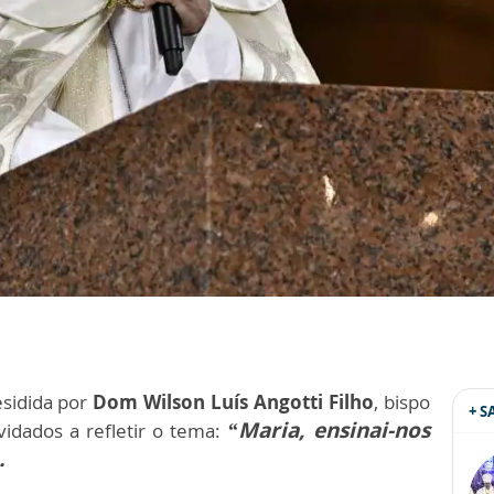
esidida por
Dom Wilson Luís Angotti Filho
, bispo
+ 
“Maria, ensinai-nos
vidados a refletir o tema:
.