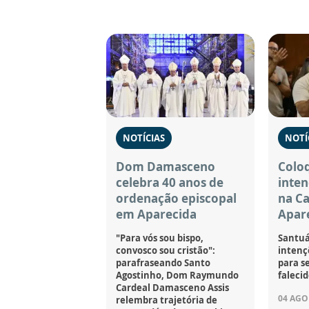
NOTÍCIAS
NOTÍ
Dom Damasceno
Coloq
celebra 40 anos de
inten
ordenação episcopal
na C
em Aparecida
Apar
"Para vós sou bispo,
Santuá
convosco sou cristão":
intençõ
parafraseando Santo
para se
Agostinho, Dom Raymundo
falecid
Cardeal Damasceno Assis
04 AGO 
relembra trajetória de