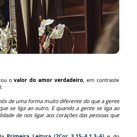
cou o
valor do amor verdadeiro
, em contraste
l:
nós de uma forma muito diferente do que a gente
ue se liga ao outro. E quando a gente se liga ao
lidade de nos ligar aos corações das pessoas que
 da
Primeira Leitura (2Cor 3,15–4,1.3–6)
e do