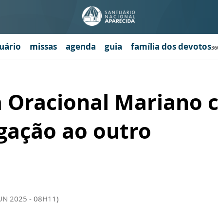
uário
missas
agenda
guia
família dos devotos
36
 Oracional Mariano c
gação ao outro
JUN 2025 - 08H11)