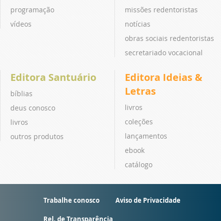
programação
missões redentoristas
vídeos
notícias
obras sociais redentoristas
secretariado vocacional
Editora Santuário
Editora Ideias &
Letras
bíblias
livros
deus conosco
coleções
livros
lançamentos
outros produtos
ebook
catálogo
Trabalhe conosco
Aviso de Privacidade
Rel. de Transparência