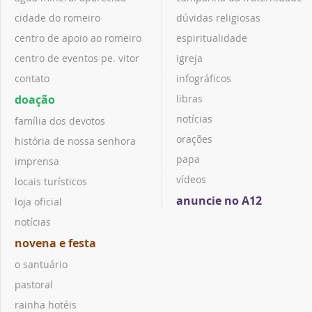
cidade do romeiro
dúvidas religiosas
centro de apoio ao romeiro
espiritualidade
centro de eventos pe. vitor
igreja
contato
infográficos
doação
libras
notícias
família dos devotos
orações
história de nossa senhora
papa
imprensa
vídeos
locais turísticos
anuncie no A12
loja oficial
notícias
novena e festa
o santuário
pastoral
rainha hotéis