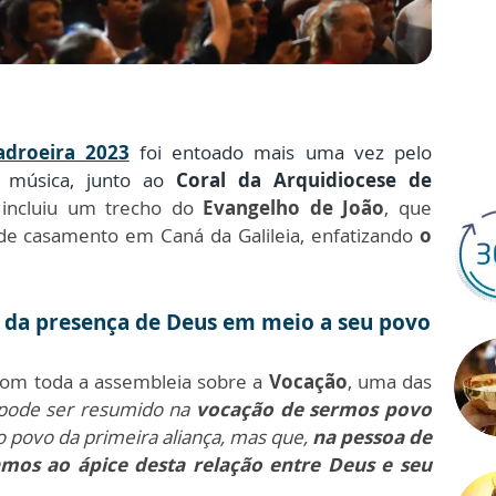
adroeira 2023
foi entoado mais uma vez pelo
a música, junto ao
Coral da Arquidiocese de
incluiu um trecho do
Evangelho de João
, que
 de casamento em Caná da Galileia, enfatizando
o
e da presença de Deus em meio a seu povo
 com toda a assembleia sobre a
Vocação
, uma das
pode ser resumido na
vocação de sermos povo
povo da primeira aliança, mas que,
na pessoa de
gamos ao
ápice
desta relação entre Deus e seu