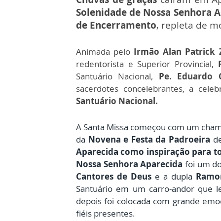
Solenidade de Nossa Senhora A
de Encerramento
, repleta de m
Animada pelo
Irmão Alan Patrick Z
redentorista e Superior Provincial,
P
Santuário Nacional,
Pe. Eduardo Ca
sacerdotes concelebrantes, a celeb
Santuário Nacional.
A Santa Missa começou com um chama
da
Novena e Festa da Padroeira
de
Aparecida como inspiração para t
Nossa Senhora Aparecida
foi um do
Cantor
es de Deus
e a dupla
Ramon
Santuário em um carro-andor que 
depois foi colocada com grande em
fiéis presentes.