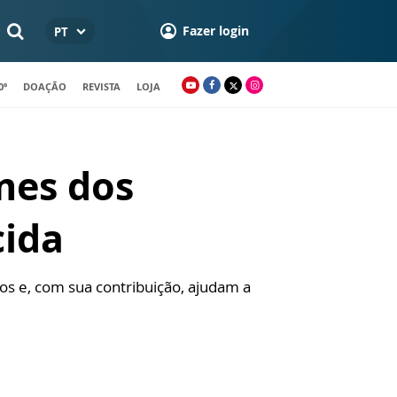
Fazer login
PT
0º
DOAÇÃO
REVISTA
LOJA
mes dos
cida
s e, com sua contribuição, ajudam a