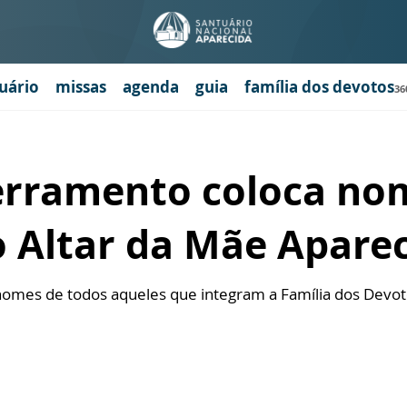
uário
missas
agenda
guia
família dos devotos
36
erramento coloca no
o Altar da Mãe Apare
omes de todos aqueles que integram a Família dos Devoto