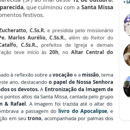
+ 
parecida
, que culminou com a
Santa Missa
omentos festivos.
ucheratto, C.Ss.R.
e presidida pelo missionário
e. Marlos Aurélio, C.Ss.R.
, além do Reitor do
talfo, C.Ss.R.,
prefeitos de Igreja e demais
ração teve início às
20h
, no
Altar Central do
do à reflexão sobre a
vocação
e a
missão
, tema
ste ano, destacando
o papel de Nossa Senhora
odos os devotos.
A
Entronização da Imagem de
s pontos altos da Santa Missa, cantada pelo grupo
 & Rafael
. A imagem foi trazida até o altar do
lembrava a passagem do
livro do Apocalipse
, e
oção em seu
trono
, acompanhada por palmas dos