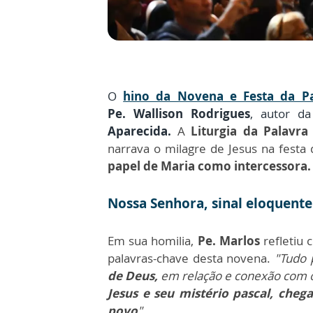
O
hino da Novena e Festa da P
Pe.
Wallison Rodrigues
, autor d
Aparecida.
A
Liturgia da Palavra
narrava o milagre de Jesus na festa
papel de Maria como intercessora.
Nossa Senhora, sinal eloquent
Em sua homilia,
Pe. Marlos
refletiu
palavras-chave desta novena.
"Tudo 
de Deus,
em relação e conexão com o 
Jesus e seu mistério pascal, che
povo
".