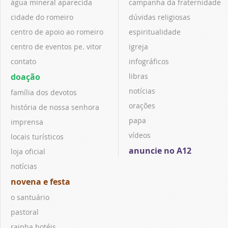
água mineral aparecida
campanha da fraternidade
cidade do romeiro
dúvidas religiosas
centro de apoio ao romeiro
espiritualidade
centro de eventos pe. vitor
igreja
contato
infográficos
doação
libras
notícias
família dos devotos
orações
história de nossa senhora
papa
imprensa
vídeos
locais turísticos
anuncie no A12
loja oficial
notícias
novena e festa
o santuário
pastoral
rainha hotéis