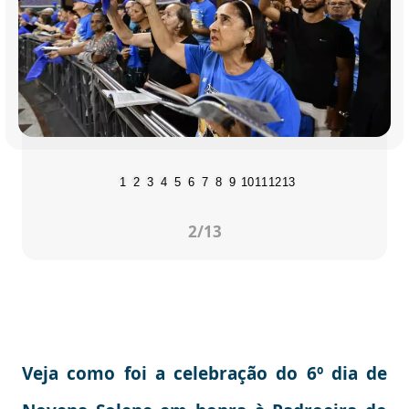
1
2
3
4
5
6
7
8
9
10
11
12
13
3
/13
Veja como foi a celebração do 6º dia de