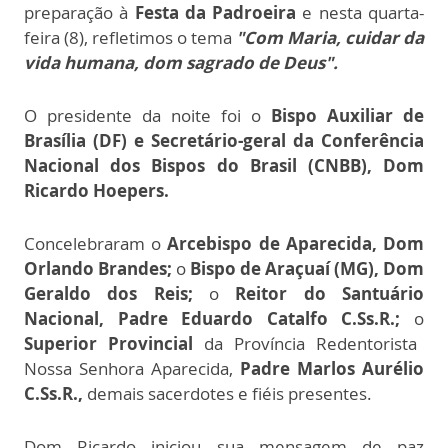
preparação à
Festa da Padroeira
e nesta quarta-
feira (8), refletimos o tema
"Com Maria, cuidar da
vida humana, dom sagrado de Deus".
O presidente da noite foi o
Bispo Auxiliar de
Brasília (DF) e Secretário-geral da Conferência
Nacional dos Bispos do Brasil (CNBB), Dom
Ricardo Hoepers.
Concelebraram o
Arcebispo de Aparecida,
Dom
Orlando Brandes;
o
Bispo de Araçuaí (MG), Dom
Geraldo dos Reis;
o
Reitor do Santuário
Nacional, Padre Eduardo Catalfo C.Ss.R.;
o
Superior Provincial
da Província Redentorista
Nossa Senhora Aparecida,
Padre Marlos Aurélio
C.Ss.R.,
demais sacerdotes e fiéis presentes.
Dom Ricardo iniciou sua mensagem de paz