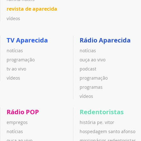
revista de aparecida
vídeos
TV Aparecida
Rádio Aparecida
notícias
notícias
programação
ouça ao vivo
tv ao vivo
podcast
vídeos
programação
programas
vídeos
Rádio POP
Redentoristas
empregos
história pe. vitor
notícias
hospedagem santo afonso
ouça ao vivo
missionários redentoristas