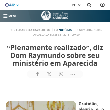
PT
MENU
POR
ELISANGELA CAVALHEIRO
EM
NOTÍCIAS
16 NOV 2016 - 16H46
ATUALIZADA EM 25 SET 2018 - 09H20
“Plenamente realizado”, diz
Dom Raymundo sobre seu
ministério em Aparecida
Gratidão,
alegria e o