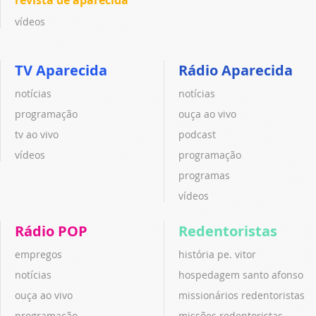
revista de aparecida
vídeos
TV Aparecida
Rádio Aparecida
notícias
notícias
programação
ouça ao vivo
tv ao vivo
podcast
vídeos
programação
programas
vídeos
Rádio POP
Redentoristas
empregos
história pe. vitor
notícias
hospedagem santo afonso
ouça ao vivo
missionários redentoristas
programação
missões redentoristas