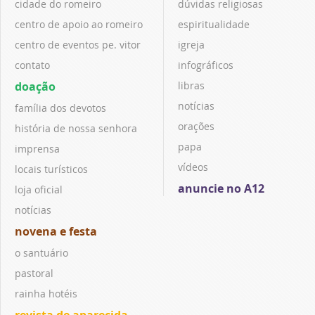
cidade do romeiro
dúvidas religiosas
centro de apoio ao romeiro
espiritualidade
centro de eventos pe. vitor
igreja
contato
infográficos
doação
libras
notícias
família dos devotos
orações
história de nossa senhora
papa
imprensa
vídeos
locais turísticos
anuncie no A12
loja oficial
notícias
novena e festa
o santuário
pastoral
rainha hotéis