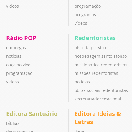
vídeos
programação
programas
vídeos
Rádio POP
Redentoristas
empregos
história pe. vitor
notícias
hospedagem santo afonso
ouça ao vivo
missionários redentoristas
programação
missões redentoristas
vídeos
notícias
obras sociais redentoristas
secretariado vocacional
Editora Santuário
Editora Ideias &
Letras
bíblias
livros
deus conosco