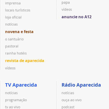
papa
imprensa
vídeos
locais turísticos
anuncie no A12
loja oficial
notícias
novena e festa
o santuário
pastoral
rainha hotéis
revista de aparecida
vídeos
TV Aparecida
Rádio Aparecida
notícias
notícias
programação
ouça ao vivo
tv ao vivo
podcast