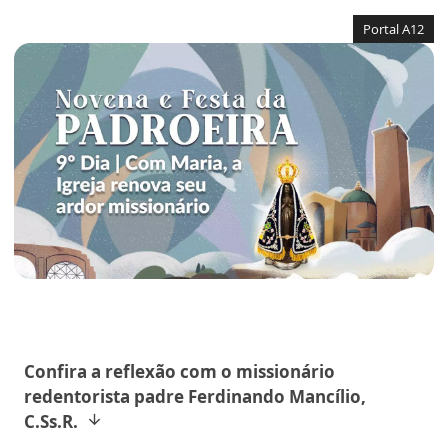
Portal A12
Confira a reflexão com o missionário
redentorista padre Ferdinando Mancílio,
C.Ss.R.
arrow_downward