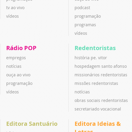
tv ao vivo
podcast
vídeos
programação
programas
vídeos
Rádio POP
Redentoristas
empregos
história pe. vitor
notícias
hospedagem santo afonso
ouça ao vivo
missionários redentoristas
programação
missões redentoristas
vídeos
notícias
obras sociais redentoristas
secretariado vocacional
Editora Santuário
Editora Ideias &
Letras