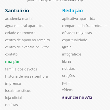
(faleconosco@santuarionacional.com).
Santuário
Redação
academia marial
aplicativo aparecida
água mineral aparecida
campanha da fraternidade
cidade do romeiro
dúvidas religiosas
centro de apoio ao romeiro
espiritualidade
centro de eventos pe. vitor
igreja
contato
infográficos
doação
libras
notícias
família dos devotos
orações
história de nossa senhora
papa
imprensa
vídeos
locais turísticos
anuncie no A12
loja oficial
notícias