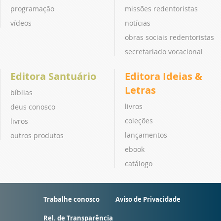
programação
missões redentoristas
vídeos
notícias
obras sociais redentoristas
secretariado vocacional
Editora Santuário
Editora Ideias &
Letras
bíblias
livros
deus conosco
coleções
livros
lançamentos
outros produtos
ebook
catálogo
Trabalhe conosco
Aviso de Privacidade
Rel. de Transparência