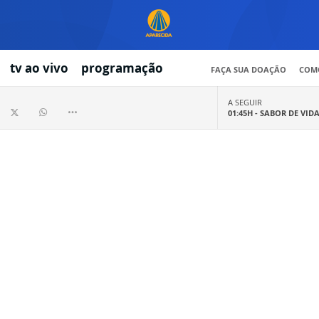
tv ao vivo
programação
FAÇA SUA DOAÇÃO
COMO
A SEGUIR
01:45H -
SABOR DE VID