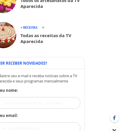
Todos os artesanatos da TV
Aparecida
+ RECEITAS
Todas as receitas da TV
Aparecida
ER RECEBER NOVIDADES?
astre seu e-mail e receba notícias sobre a TV
arecida e seus programas mensalmente
Seu nome:
eu email: