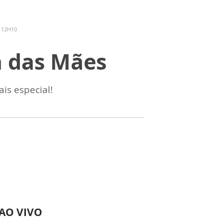
 12H10
a das Mães
is especial!
 AO VIVO