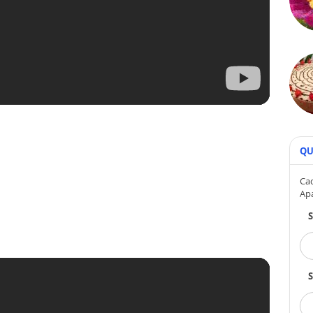
QU
Cad
Ap
S