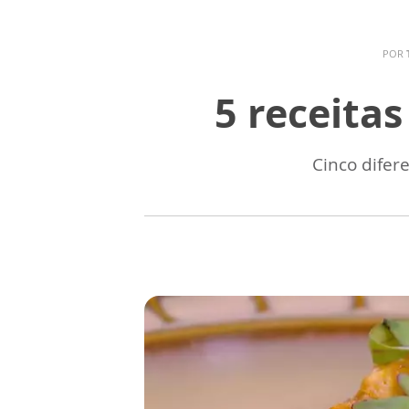
POR
5 receita
Cinco difer