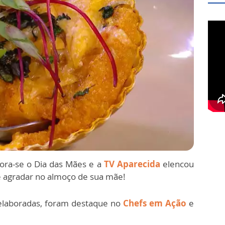
ra-se o Dia das Mães e a
TV Aparecida
elencou
e agradar no almoço de sua mãe!
s elaboradas, foram destaque no
Chefs em Ação
e