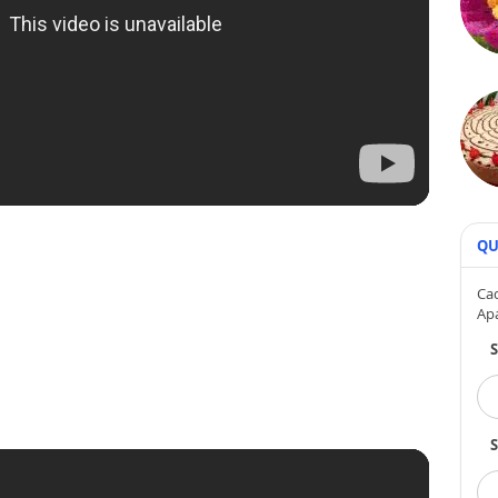
QU
Cad
Ap
S