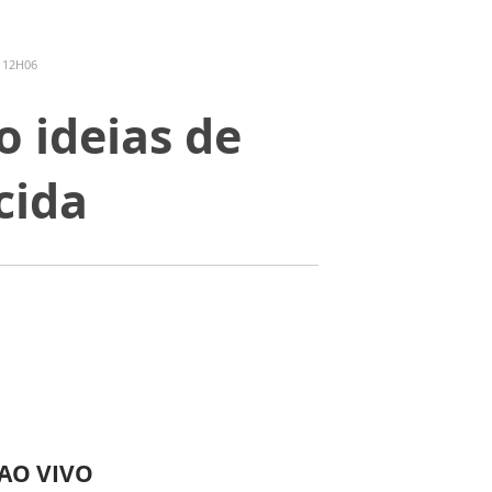
 12H06
o ideias de
cida
 AO VIVO