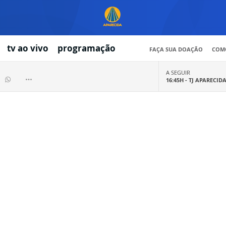
tv ao vivo
programação
FAÇA SUA DOAÇÃO
COMO
A SEGUIR
16:45H -
TJ APARECID