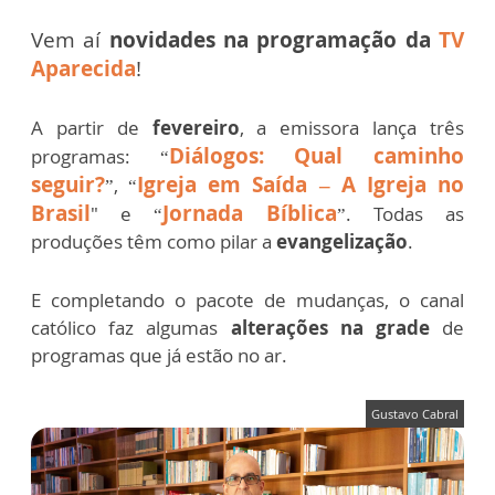
Vem aí
novidades na programação da
TV
Aparecida
!
A partir de
fevereiro
, a emissora lança três
Diálogos: Qual caminho
programas: “
seguir?
Igreja em Saída – A Igreja no
”, “
Brasil
Jornada Bíblica
" e “
”. Todas as
produções têm como pilar a
evangelização
.
E completando o pacote de mudanças
,
o canal
católico faz algumas
alterações na grade
de
programas
que já estão no ar.
Gustavo Cabral