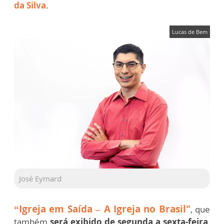
da Silva
.
Lucas de Bem
José Eymard
“Igreja em Saída – A Igreja no Brasil"
, que
também
será exibido de segunda a sexta-feira
,