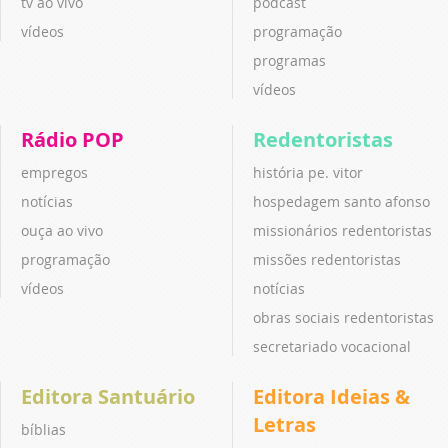
tv ao vivo
podcast
vídeos
programação
programas
vídeos
Rádio POP
Redentoristas
empregos
história pe. vitor
notícias
hospedagem santo afonso
ouça ao vivo
missionários redentoristas
programação
missões redentoristas
vídeos
notícias
obras sociais redentoristas
secretariado vocacional
Editora Santuário
Editora Ideias &
Letras
bíblias