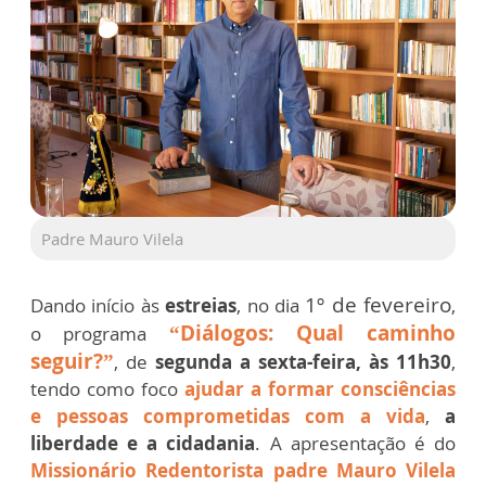
Padre Mauro Vilela
1º de fevereiro
Dando início às
estreias
, no dia
,
“Diálogos: Qual caminho
o programa
seguir?”
, de
segunda a sexta-feira, às 11h30
,
tendo como foco
ajudar a formar consciências
e pessoas comprometidas com a vida
,
a
liberdade e a cidadania
. A apresentação é do
Missionário Redentorista
padre Mauro Vilela