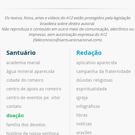
Os textos, fotos, artes e vídeos do A12 estão protegidos pela legislação
brasileira sobre direito autoral.
Não reproduza o conteúdo em outro meio de comunicação, eletrônico ou
impresso, sem autorização expressa do A12
(faleconosco@santuarionacional.com).
Santuário
Redação
academia marial
aplicativo aparecida
água mineral aparecida
campanha da fraternidade
cidade do romeiro
dúvidas religiosas
centro de apoio ao romeiro
espiritualidade
centro de eventos pe. vitor
igreja
contato
infográficos
doação
libras
notícias
família dos devotos
orações
história de nossa senhora