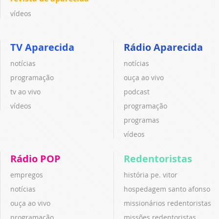
vídeos
TV Aparecida
Rádio Aparecida
notícias
notícias
programação
ouça ao vivo
tv ao vivo
podcast
vídeos
programação
programas
vídeos
Rádio POP
Redentoristas
empregos
história pe. vitor
notícias
hospedagem santo afonso
ouça ao vivo
missionários redentoristas
programação
missões redentoristas