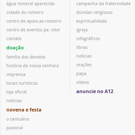
água mineral aparecida
campanha da fraternidade
cidade do romeiro
dúvidas religiosas
centro de apoio ao romeiro
espiritualidade
centro de eventos pe. vitor
igreja
contato
infográficos
doação
libras
notícias
família dos devotos
orações
história de nossa senhora
papa
imprensa
vídeos
locais turísticos
anuncie no A12
loja oficial
notícias
novena e festa
o santuário
pastoral