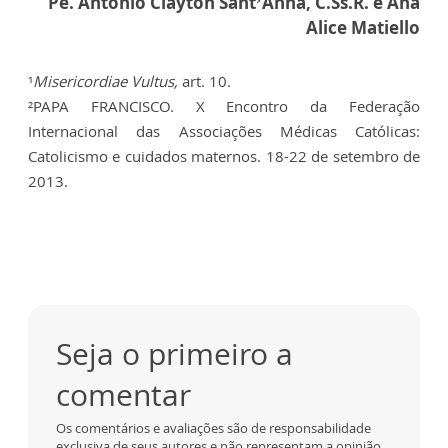
Pe. Antonio Clayton Sant’Anna, C.Ss.R. e
Ana
Alice Matiello
¹
Misericordiae Vultus,
art. 10.
²PAPA FRANCISCO. X Encontro da Federação
Internacional das Associações Médicas Católicas:
Catolicismo e cuidados maternos. 18-22 de setembro de
2013.
Seja o primeiro a
comentar
Os comentários e avaliações são de responsabilidade
exclusiva de seus autores e não representam a opinião