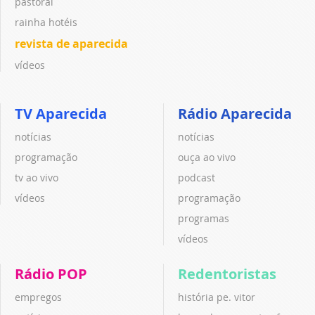
pastoral
rainha hotéis
revista de aparecida
vídeos
TV Aparecida
Rádio Aparecida
notícias
notícias
programação
ouça ao vivo
tv ao vivo
podcast
vídeos
programação
programas
vídeos
Rádio POP
Redentoristas
empregos
história pe. vitor