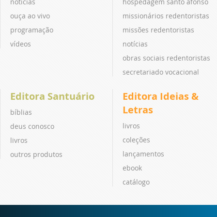
notícias
hospedagem santo afonso
ouça ao vivo
missionários redentoristas
programação
missões redentoristas
vídeos
notícias
obras sociais redentoristas
secretariado vocacional
Editora Santuário
Editora Ideias &
Letras
bíblias
livros
deus conosco
coleções
livros
lançamentos
outros produtos
ebook
catálogo