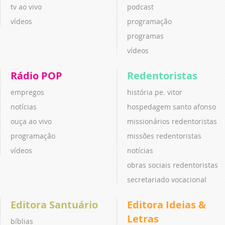
tv ao vivo
podcast
vídeos
programação
programas
vídeos
Rádio POP
Redentoristas
empregos
história pe. vitor
notícias
hospedagem santo afonso
ouça ao vivo
missionários redentoristas
programação
missões redentoristas
vídeos
notícias
obras sociais redentoristas
secretariado vocacional
Editora Santuário
Editora Ideias &
Letras
bíblias