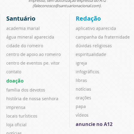
impresso, sem autorização expressa do A12
(faleconosco@santuarionacional.com).
Santuário
Redação
academia marial
aplicativo aparecida
água mineral aparecida
campanha da fraternidade
cidade do romeiro
dúvidas religiosas
centro de apoio ao romeiro
espiritualidade
centro de eventos pe. vitor
igreja
contato
infográficos
doação
libras
notícias
família dos devotos
orações
história de nossa senhora
papa
imprensa
vídeos
locais turísticos
anuncie no A12
loja oficial
notícias