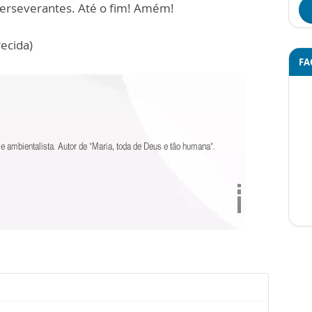
rseverantes. Até o fim! Amém!
ecida)
FA