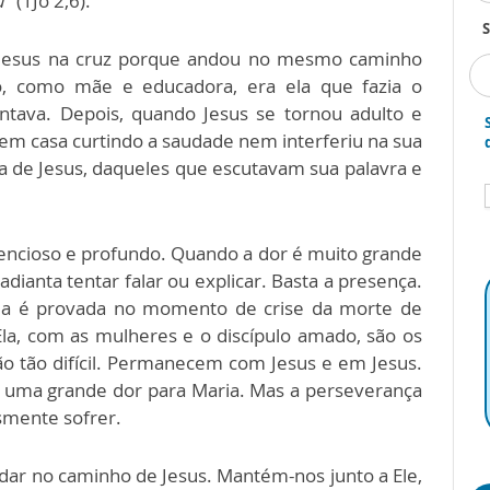
u
” (1Jo 2,6).
S
 Jesus na cruz porque andou no mesmo caminho
io, como mãe e educadora, era ela que fazia o
ntava. Depois, quando Jesus se tornou adulto e
u em casa curtindo a saudade nem interferiu na sua
lia de Jesus, daqueles que escutavam sua palavra e
lencioso e profundo. Quando a dor é muito grande
adianta tentar falar ou explicar. Basta a presença.
ria é provada no momento de crise da morte de
Ela, com as mulheres e o discípulo amado, são os
o tão difícil. Permanecem com Jesus e em Jesus.
u uma grande dor para Maria. Mas a perseverança
smente sofrer.
dar no caminho de Jesus. Mantém-nos junto a Ele,