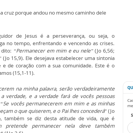
na cruz porque andou no mesmo caminho dele
uidor de Jesus é a perseverança, ou seja, o
ga no tempo, enfrentando e vencendo as crises.
 dito:
“Permanecer em mim e eu nele”
(Jo 6,56;
” (Jo 15,9). Ele desejava estabelecer uma sintonia
e de coração com a sua comunidade. Este é o
amos (15,1-11).
QU
erem na minha palavra, serão verdadeiramente
 a verdade, e a verdade fará de vocês pessoas
Cad
 “
Se vocês permanecerem em mim e as minhas
me
çam o que quiserem, e o Pai lhes concederá
” (Jo
ão, também se diz desta atitude de vida, que é
 pretende permanecer nela deve também