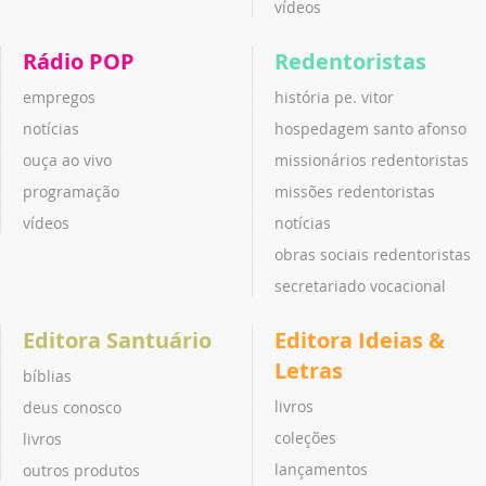
vídeos
Rádio POP
Redentoristas
empregos
história pe. vitor
notícias
hospedagem santo afonso
ouça ao vivo
missionários redentoristas
programação
missões redentoristas
vídeos
notícias
obras sociais redentoristas
secretariado vocacional
Editora Santuário
Editora Ideias &
Letras
bíblias
livros
deus conosco
coleções
livros
lançamentos
outros produtos