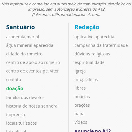
Não reproduza o conteúdo em outro meio de comunicação, eletrônico ou
impresso, sem autorização expressa do A12
(faleconosco@santuarionacional.com).
Santuário
Redação
academia marial
aplicativo aparecida
água mineral aparecida
campanha da fraternidade
cidade do romeiro
dúvidas religiosas
centro de apoio ao romeiro
espiritualidade
centro de eventos pe. vitor
igreja
contato
infográficos
doação
libras
notícias
família dos devotos
orações
história de nossa senhora
papa
imprensa
vídeos
locais turísticos
anuncie no A12
loja oficial