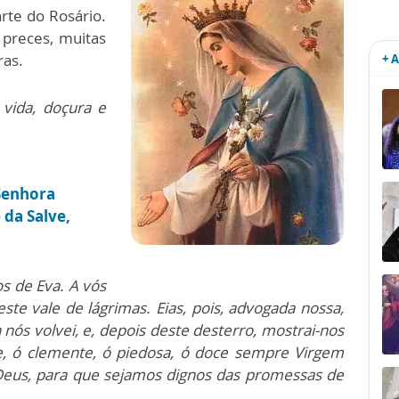
arte do Rosário.
preces, muitas
ras.
+ 
 vida, doçura e
Senhora
 da Salve,
s de Eva. A vós
e vale de lágrimas. Eias, pois, advogada nossa,
 nós volvei, e, depois deste desterro, mostrai-nos
re, ó clemente, ó piedosa, ó doce sempre Virgem
Deus, para que sejamos dignos das promessas de