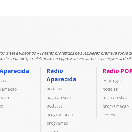
tos, artes e vídeos do A12 estão protegidos pela legislação brasileira sobre di
 de comunicação, eletrônico ou impresso, sem autorização expressa do A
 Aparecida
Rádio
Rádio PO
Aparecida
cias
empregos
notícias
ramação
notícias
ouça ao vivo
 vivo
ouça ao vivo
podcast
os
programação
programação
vídeos
programas
vídeos