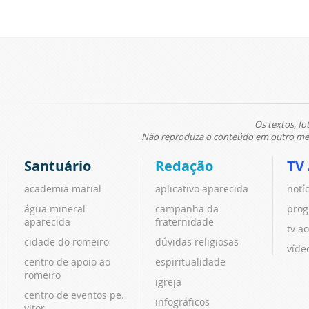
Os textos, fo
Não reproduza o conteúdo em outro meio
Santuário
Redação
TV
academia marial
aplicativo aparecida
notí
água mineral
campanha da
prog
aparecida
fraternidade
tv ao
cidade do romeiro
dúvidas religiosas
víde
centro de apoio ao
espiritualidade
romeiro
igreja
centro de eventos pe.
infográficos
vitor