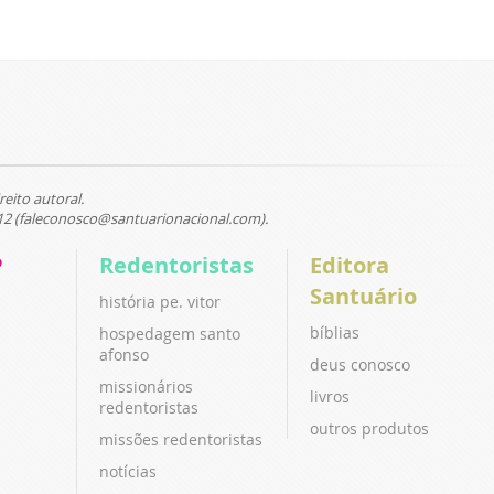
reito autoral.
12 (faleconosco@santuarionacional.com).
P
Redentoristas
Editora
Santuário
história pe. vitor
bíblias
hospedagem santo
afonso
deus conosco
missionários
livros
redentoristas
outros produtos
missões redentoristas
notícias