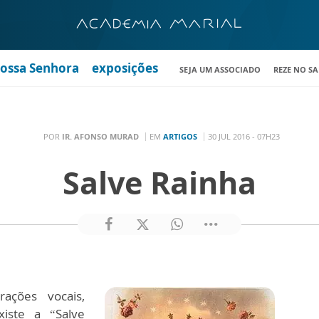
Nossa Senhora
exposições
SEJA UM ASSOCIADO
REZE NO S
POR
IR. AFONSO MURAD
EM
ARTIGOS
30 JUL 2016 - 07H23
Salve Rainha
ções vocais,
xiste a “Salve