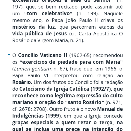
197), que, se bem recitado, pode assumir até
um
“tom celebrativo”
(n. 199). Naquele
mesmo ano, o Papa João Paulo II criava os
mistérios da luz,
que percorrem etapas da
vida pública de Jesus
(cf. Carta Apostólica O
Rosário da Virgem Maria, n. 21).
O
Concílio Vaticano II
(1962-65) recomendou
os
“exercícios de piedade para com Maria”
(
Lumen gentium
, n. 67), frase que, em 1966, o
Papa Paulo VI interpretou com relação ao
Rosário.
Um dos frutos do Concílio foi a redação
do
Catecismo da Igreja Católica (1992/7
)
,
que
reconhece como legítima expressão do culto
mariano a oração do “santo Rosário”
(n. 971;
cf. 2678; 2708). Outro fruto é o novo
Manual de
Indulgências (1999)
, em que a Igreja concede
graças especiais a quem rezar o terço, na
qual se inclua uma prece na intenção do