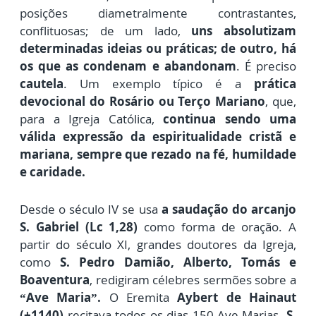
posições diametralmente contrastantes,
conflituosas; de um lado,
uns absolutizam
determinadas ideias ou práticas; de outro, há
os que as condenam e abandonam
. É preciso
cautela
. Um exemplo típico é a
prática
devocional do Rosário ou Terço Mariano
, que,
para a Igreja Católica,
continua sendo uma
válida expressão da espiritualidade cristã e
mariana, sempre que rezado na fé, humildade
e caridade.
Desde o século IV se usa
a saudação do
arcanjo
S. Gabriel (Lc 1,28)
como forma de oração. A
partir do século XI, grandes doutores da Igreja,
como
S. Pedro Damião, Alberto, Tomás e
Boaventura
, redigiram célebres sermões sobre a
“Ave Maria”.
O Eremita
Aybert de Hainaut
(+1140)
recitava todos os dias 150 Ave-Marias.
S.