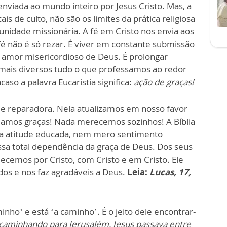
enviada ao mundo inteiro por Jesus Cristo. Mas, a
ais de culto, não são os limites da prática religiosa
nidade missionária. A fé em Cristo nos envia aos
fé não é só rezar. É viver em constante submissão
o amor misericordioso de Deus. É prolongar
mais diversos tudo o que professamos ao redor
aso a palavra Eucaristia significa:
ação de graças!
al e reparadora. Nela atualizamos em nosso favor
 damos graças! Nada merecemos sozinhos! A Bíblia
a atitude educada, nem mero sentimento
ossa total dependência da graça de Deus. Dos seus
decemos por Cristo, com Cristo e em Cristo. Ele
ados e nos faz agradáveis a Deus.
Leia
:
Lucas, 17,
nho’ e está ‘a caminho’. É o jeito dele encontrar-
caminhando para Jerusalém, Jesus passava entre