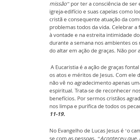
missão”
por ter a consciência de ser 
igreja-edifício e suas capelas como loc
cristã e consequente atuação da comu
problemas todos da vida. Celebrar a 
à vontade e na estreita intimidade d
durante a semana nos ambientes os 
do altar em ação de graças. Não por ac
A Eucaristia é a ação de graças font
os atos e méritos de Jesus. Com ele
não vê no agradecimento apenas um
espiritual. Trata-se de reconhecer n
benefícios. Por sermos cristãos agra
nos limpa e purifica de todos os pec
11-19.
No Evangelho de Lucas Jesus é ‘o cami
se com as pessoas.
“Aconteceu que, 