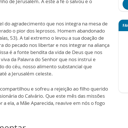
ho de Jerusalém. A este a fé o salvou e o
vel do agradecimento que nos integra na mesa de
FA
siderado o pior dos leprosos. Homem abandonado
ías, 53). A tal extremo o levou a sua doação de
a do pecado nos libertar e nos integrar na aliança
issa é a fonte bendita da vida de Deus que nos
ua viva da Palavra do Senhor que nos instrui e
ido do céu, nosso alimento substancial que
até a Jerusalém celeste.
 compartilhou e sofreu a rejeição ao filho querido
ssionária do Calvário. Que este mês das missões
 a ela, a Mãe Aparecida, reavive em nós o fogo
omentar