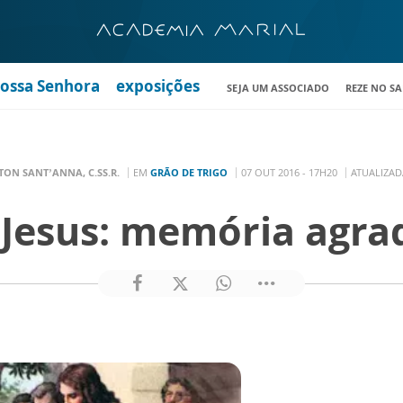
Nossa Senhora
exposições
SEJA UM ASSOCIADO
REZE NO S
TON SANT’ANNA, C.SS.R.
EM
GRÃO DE TRIGO
07 OUT 2016 - 17H20
ATUALIZAD
Jesus: memória agra