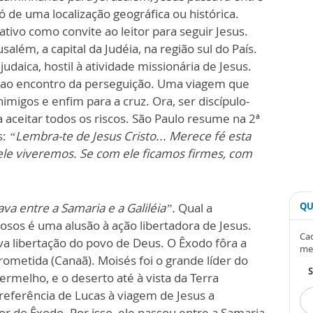
ó de uma localização geográfica ou histórica.
rativo como convite ao leitor para seguir Jesus.
lém, a capital da Judéia, na região sul do País.
 judaica, hostil à atividade missionária de Jesus.
r ao encontro da perseguição. Uma viagem que
imigos e enfim para a cruz. Ora, ser discípulo-
a aceitar todos os riscos. São Paulo resume na 2ª
s:
“Lembra-te de Jesus Cristo... Merece fé esta
le viveremos. Se com ele ficamos firmes, com
va entre a Samaria e a Galiléia”.
Qual a
QU
osos é uma alusão à ação libertadora de Jesus.
Cad
va libertação do povo de Deus. O Êxodo fôra a
me
ometida (Canaã). Moisés foi o grande líder do
rmelho, e o deserto até à vista da Terra
 referência de Lucas à viagem de Jesus a
r do Êxodo. Por isso, ele passou entre a Samaria