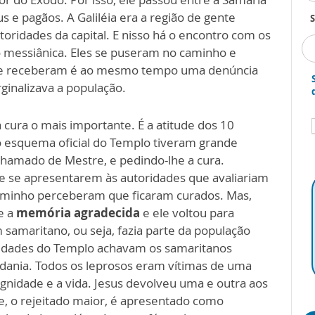
s e pagãos. A Galiléia era a região de gente
S
oridades da capital. E nisso há o encontro com os
ão messiânica. Eles se puseram no caminho e
 que receberam é ao mesmo tempo uma denúncia
ginalizava a população.
 cura o mais importante. É a atitude dos 10
o esquema oficial do Templo tiveram grande
chamado de Mestre, e pedindo-lhe a cura.
se apresentarem às autoridades que avaliariam
caminho perceberam que ficaram curados. Mas,
e a
memória agradecida
e ele voltou para
 samaritano, ou seja, fazia parte da população
oridades do Templo achavam os samaritanos
adania. Todos os leprosos eram vítimas de uma
dignidade e a vida. Jesus devolveu uma e outra aos
e, o rejeitado maior, é apresentado como