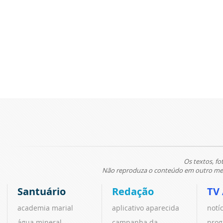
Os textos, fo
Não reproduza o conteúdo em outro meio
Santuário
Redação
TV
academia marial
aplicativo aparecida
notí
água mineral
campanha da
prog