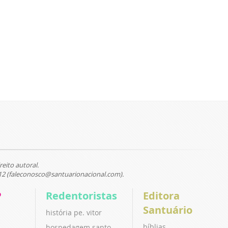
reito autoral.
12 (faleconosco@santuarionacional.com).
P
Redentoristas
Editora
Santuário
história pe. vitor
bíblias
hospedagem santo