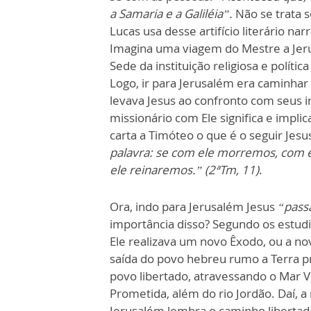
a Samaria e a Galiléia”.
Não se trata s
Lucas usa desse artifício literário nar
Imagina uma viagem do Mestre a Jerusa
Sede da instituição religiosa e política
Logo, ir para Jerusalém era caminha
levava Jesus ao confronto com seus in
missionário com Ele significa e implic
carta a Timóteo o que é o seguir Jesu
palavra: se com ele morremos, com e
ele reinaremos.” (2ªTm, 11)
.
Ora, indo para Jerusalém Jesus
“passa
importância disso? Segundo os estudi
Ele realizava um novo Êxodo, ou a no
saída do povo hebreu rumo a Terra pr
povo libertado, atravessando o Mar Ve
Prometida, além do rio Jordão. Daí, a
Jerusalém lembra o caminho libertado