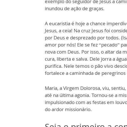
exemplo do seguidor de Jesus a camin
inundou de ação de graças.
A eucaristia é hoje a chance imperdí
Jesus, a ceia! Na cruz Jesus foi con
por Deus e desprezado por todos. (Isa
amor por nós! Ele se fez “pecado” par
nova com Deus. Por isso, o altar da m
cura, liberta e salva. Dele jorra a ág
purifica. Nele temos o pão vivo desc
fortalece a caminhada de peregrinos 
Maria, a Virgem Dolorosa, viu, sentiu,
até na última agonia. Tornou-se a mi
impulsionado com as festas em louvor
do ardor missionário.
Seja o primeiro a c