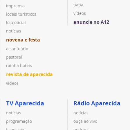
papa
imprensa
vídeos
locais turísticos
anuncie no A12
loja oficial
notícias
novena e festa
o santuário
pastoral
rainha hotéis
revista de aparecida
vídeos
TV Aparecida
Rádio Aparecida
notícias
notícias
programação
ouça ao vivo
tv ao vivo
podcast