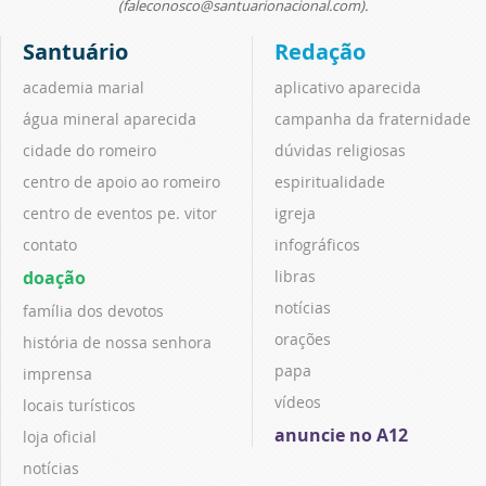
(faleconosco@santuarionacional.com).
Santuário
Redação
academia marial
aplicativo aparecida
água mineral aparecida
campanha da fraternidade
cidade do romeiro
dúvidas religiosas
centro de apoio ao romeiro
espiritualidade
centro de eventos pe. vitor
igreja
contato
infográficos
doação
libras
notícias
família dos devotos
orações
história de nossa senhora
papa
imprensa
vídeos
locais turísticos
anuncie no A12
loja oficial
notícias