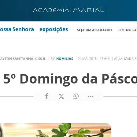
Nossa Senhora
exposições
SEJA UM ASSOCIADO
REZE NO S
AYTON SANT’ANNA, C.SS.R.
EM
HOMILIAS
04 MAI 2015 - 13H45
ATUALIZADA E
 5º Domingo da Pásc