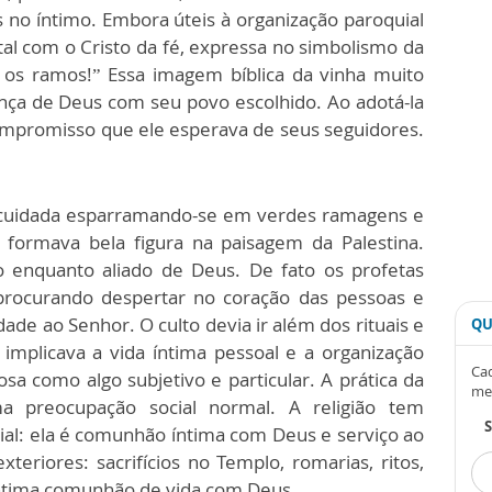
 no íntimo. Embora úteis à organização paroquial
al com o Cristo da fé, expressa no simbolismo da
is os ramos!” Essa imagem bíblica da vinha muito
ança de Deus com seu povo escolhido. Ao adotá-la
compromisso que ele esperava de seus seguidores.
 cuidada esparramando-se em verdes ramagens e
 formava bela figura na paisagem da Palestina.
 enquanto aliado de Deus. De fato os profetas
procurando despertar no coração das pessoas e
idade ao Senhor. O culto devia ir além dos rituais e
QU
implicava a vida íntima pessoal e a organização
Cad
giosa como algo subjetivo e particular. A prática da
me
ma preocupação social normal. A religião tem
al: ela é comunhão íntima com Deus e serviço ao
xteriores: sacrifícios no Templo, romarias, ritos,
íntima comunhão de vida com Deus.