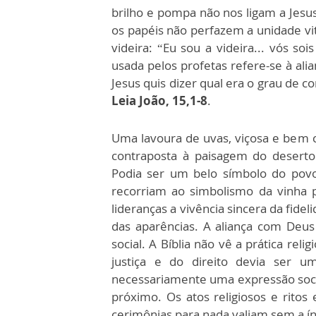
brilho e pompa não nos ligam a Jesus
os papéis não perfazem a unidade vit
videira: “Eu sou a videira... vós so
usada pelos profetas refere-se à ali
Jesus quis dizer qual era o grau de 
Leia João, 15,1-8
.
Uma lavoura de uvas, viçosa e bem
contraposta à paisagem do deserto
Podia ser um belo símbolo do povo
recorriam ao simbolismo da vinha 
lideranças a vivência sincera da fidel
das aparências. A aliança com Deus 
social. A Bíblia não vê a prática reli
justiça e do direito devia ser u
necessariamente uma expressão soci
próximo. Os atos religiosos e ritos e
cerimônias para nada valiam sem a 