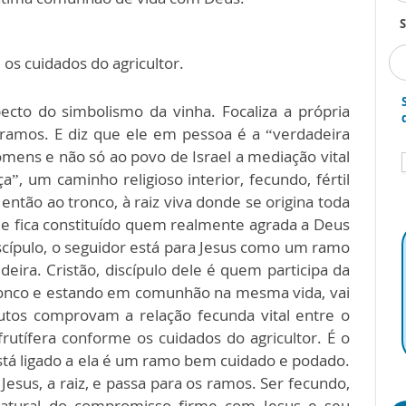
S
 os cuidados do agricultor.
ecto do simbolismo da vinha. Focaliza a própria
 ramos. E diz que ele em pessoa é a “verdadeira
homens e não só ao povo de Israel a mediação vital
, um caminho religioso interior, fecundo, fértil
tão ao tronco, à raiz viva donde se origina toda
e fica constituído quem realmente agrada a Deus
iscípulo, o seguidor está para Jesus como um ramo
deira. Cristão, discípulo dele é quem participa da
ronco e estando em comunhão na mesma vida, vai
rutos comprovam a relação fecunda vital entre o
frutífera conforme os cuidados do agricultor. É o
tá ligado a ela é um ramo bem cuidado e podado.
Jesus, a raiz, e passa para os ramos. Ser fecundo,
natural do compromisso firme com Jesus e seu