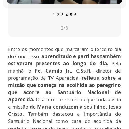
1
2
3
4
5
6
2
/6
Entre os momentos que marcaram o terceiro dia
do Congresso,
aprendizado e partilhas também
estiveram presentes ao longo do dia.
Pela
manhã, o
Pe. Camilo Jr., C.Ss.R.
, diretor
de
programação da
TV Aparecida,
refletiu sobre a
missão que começa na acolhida ao peregrino
que acorre ao Santuário Nacional de
Aparecida.
O sacerdote recordou que toda a vida
e missão
de Maria conduzem a seu Filho, Jesus
Cristo.
Também destacou a importância do
Santuário Nacional como casa de acolhida da
piedade mariana do povo brasileiro, ressaltando