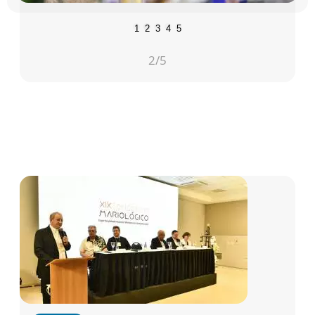
1
2
3
4
5
2
/5