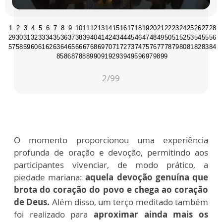
1
2
3
4
5
6
7
8
9
10
11
12
13
14
15
16
17
18
19
20
21
22
23
24
25
26
27
28
29
30
31
32
33
34
35
36
37
38
39
40
41
42
43
44
45
46
47
48
49
50
51
52
53
54
55
56
57
58
59
60
61
62
63
64
65
66
67
68
69
70
71
72
73
74
75
76
77
78
79
80
81
82
83
84
85
86
87
88
89
90
91
92
93
94
95
96
97
98
99
2
/99
O momento proporcionou uma experiência
profunda de oração e devoção, permitindo aos
participantes vivenciar, de modo prático, a
piedade mariana:
aquela devoção genuína que
brota do coração do povo e chega ao coração
de Deus.
Além disso, um terço meditado também
foi realizado para
aproximar ainda mais os