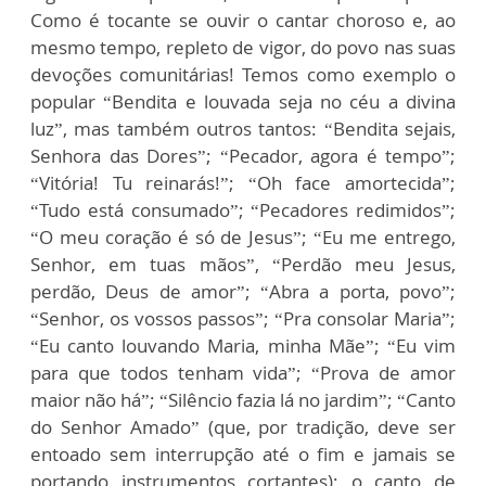
Como é tocante se ouvir o cantar choroso e, ao
mesmo tempo, repleto de vigor, do povo nas suas
devoções comunitárias! Temos como exemplo o
popular “Bendita e louvada seja no céu a divina
luz”, mas também outros tantos: “Bendita sejais,
Senhora das Dores”; “Pecador, agora é tempo”;
“Vitória! Tu reinarás!”; “Oh face amortecida”;
“Tudo está consumado”; “Pecadores redimidos”;
“O meu coração é só de Jesus”; “Eu me entrego,
Senhor, em tuas mãos”, “Perdão meu Jesus,
perdão, Deus de amor”; “Abra a porta, povo”;
“Senhor, os vossos passos”; “Pra consolar Maria”;
“Eu canto louvando Maria, minha Mãe”; “Eu vim
para que todos tenham vida”; “Prova de amor
maior não há”; “Silêncio fazia lá no jardim”; “Canto
do Senhor Amado” (que, por tradição, deve ser
entoado sem interrupção até o fim e jamais se
portando instrumentos cortantes); o canto de