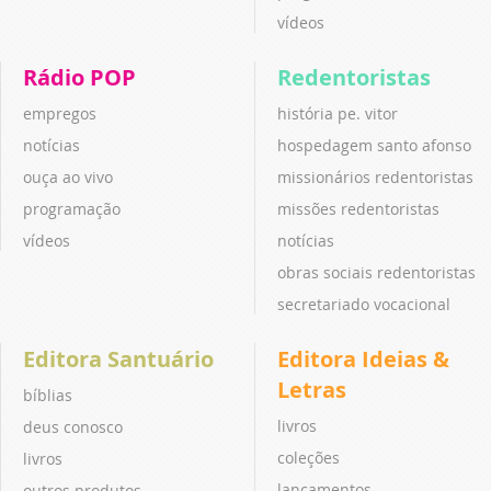
vídeos
Rádio POP
Redentoristas
empregos
história pe. vitor
notícias
hospedagem santo afonso
ouça ao vivo
missionários redentoristas
programação
missões redentoristas
vídeos
notícias
obras sociais redentoristas
secretariado vocacional
Editora Santuário
Editora Ideias &
Letras
bíblias
livros
deus conosco
coleções
livros
lançamentos
outros produtos