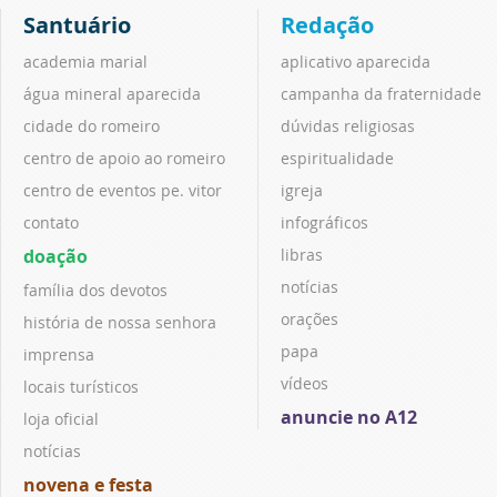
Santuário
Redação
academia marial
aplicativo aparecida
água mineral aparecida
campanha da fraternidade
cidade do romeiro
dúvidas religiosas
centro de apoio ao romeiro
espiritualidade
centro de eventos pe. vitor
igreja
contato
infográficos
doação
libras
notícias
família dos devotos
orações
história de nossa senhora
papa
imprensa
vídeos
locais turísticos
anuncie no A12
loja oficial
notícias
novena e festa